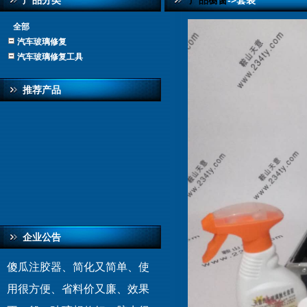
产品分类
产品橱窗
->套装
全部
汽车玻璃修复
汽车玻璃修复工具
推荐产品
企业公告
傻瓜注胶器、简化又简单、使
用很方便、省料价又廉、效果